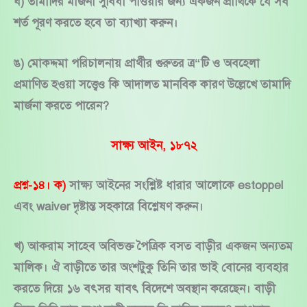
ঘ) তামাদির মার্জনা সুবিধা পাওয়ার জন্য একজন প্রার্থিকে যে সব
শর্ত পূরণ করতে হবে তা ব্যাখ্যা করুন।
ঙ) মোকদ্দমা পরিচালনায় প্রার্থীর গুরুতর ত্র“টি ও অবহেলা
প্রমাণিত হওয়া সত্ত্বেও কি আদালত মানবিক কারণ উল্লেখে তামাদি
মার্জনা করতে পারেন?
সাক্ষ্য আইন, ১৮৭২
প্রশ্ন-১৪। ক)
সাক্ষ্য আইনের সংশ্লিষ্ট ধারার আলোকে estoppel
এবং waiver দৃষ্টান্ত সহকারে বিশ্লেষণ করুন।
খ) আকরাম সাহেব অবিভক্ত পৈত্রিক বসত বাড়ীর একজন অন্যতম
মালিক। ঐ বাড়ীতে তার অংশটুকু তিনি তার ভাই বোনের ব্যবহার
করতে দিয়ে ১৬ বৎসর যাবৎ বিদেশে অবস্থান করেছেন। বাড়ী