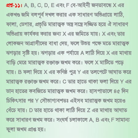
প্রশ্ন-১১।
A, B, C, D, E এবং F বে-আইনী জনতাবন্ধে X এর
একখণ্ড জমি বলপূর্ব দখল করার এক সাধারণ অভিপ্রায়ে লাঠি,
ফালা, ডেগার, প্রভৃতি মারাত্মক অস্ত্র সস্ত্রে সজ্জিত হয়ে ঐ সাধারণ
অভিপ্রায় কার্যকর করার জন্য X এর জমিতে যায়। X এবং তার
লোকজন আগ্রাসীদের বাধা দেয়, ফলে উভয় পক্ষে মতে মারাত্মক
ঝগড়ার সৃষ্টি হয়। ঝগড়ার এক পর্যায়ে A লাঠি দিয়ে X এর মাথায়
বাড়ি মেরে মারাত্মক রক্তাক্ত জখম করে। ফলে X মাটিতে পড়ে
যায়। B ফলা দিয়ে X এর কণিষ্ঠ পুত্র Y এর তলপেটে আঘাত করে
মারাত্মক রক্তাক্ত জখম করে। C তার হাতে থাকা ফলা দিয়ে Y এর
ডান হাতের কবজিতে মারাত্মক জখম করে। হাসপাতালে ৪৫ দিন
চিকিৎসার পর Y সৌভাগ্যবশতঃ এইসব মারাত্মক জখম হয়েও
বেঁচে যায়। D তার হাতে থাকা লাঠি দিয়ে Z এর মাথায় আঘাত
করে সাধারণ জখম করে। সংঘর্ষ চলাকালে A, B এবং F সামান্য
ফুলা জখম প্রাপ্ত হয়।