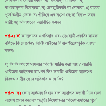
মোকদ্দমা উৎপত্তির কারণ; খ) আইনানুগ প্রতিনিধি; গ)
বাধ্যতামূলক নিষেধাজ্ঞা; ঘ) রেসজুডিকাটা বা দোবারা; ঙ) রায়ের
পূর্বে অগ্রীম ক্রোক; চ) প্লীডিংস এর সংশোধন; ছ) বিকল্প সমন
জারী; জ) আদালতের অন্তর্নিহিত ক্ষমতা।
প্রশ্ন-২। ক)
আদালতের এখতিয়ার এবং দেওয়ানী প্রকৃতির মামলা
বলিতে কি বোঝেন? নির্দিষ্ট আইনের বিধান উল্লেখপূর্বক ব্যাখ্যা
করুন।
খ) কি কি কারণে মামলার আরজি খারিজ করা যায়? আরজি
খারিজের আইনগত তাৎপর্য কি? আরজি খারিজের আদেশের
বিরুদ্ধে বাদীর কোন প্রতিকার আছে কি?
প্রশ্ন-৩। ক)
কোন আইনের বিধান বলে আদালত অস্থায়ী নিষেধাজ্ঞা
আদেশ প্রদান করেন? অস্থায়ী নিষেধাজ্ঞার আদেশ প্রদানের পূর্বে