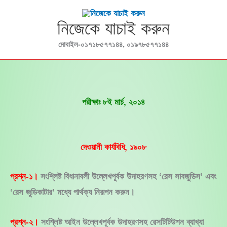
Skip
to
নিজেকে যাচাই করুন
content
মোবাইল-০১৭১৮৫৭৭১৪৪, ০১৯৭৮৫৭৭১৪৪
পরীক্ষাঃ ৮ই মার্চ, ২০১৪
দেওয়ানী কার্যবিধি, ১৯০৮
প্রশ্ন-১।
সংশ্লিষ্ট বিধানাবলী উল্লেখপূর্বক উদাহরণসহ ‘রেস সাবজুডিস’ এবং
‘রেস জুডিকাটার’ মধ্যে পার্থক্য নিরূপন করুন।
প্রশ্ন-২।
সংশ্লিষ্ট আইন উল্লেখপূর্বক উদাহরণসহ রেসটিটিউশন ব্যাখ্যা