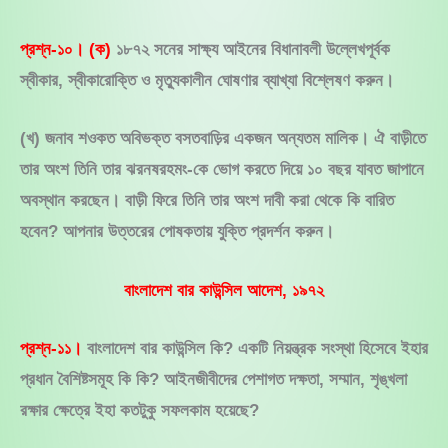
প্রশ্ন-১০। (ক)
১৮৭২ সনের সাক্ষ্য আইনের বিধানাবলী উল্লেখপূর্বক
স্বীকার, স্বীকারোক্তি ও মৃত্যুকালীন ঘোষণার ব্যাখ্যা বিশ্লেষণ করুন।
(খ) জনাব শওকত অবিভক্ত বসতবাড়ির একজন অন্যতম মালিক। ঐ বাড়ীতে
তার অংশ তিনি তার ঝরনষরহমং-কে ভোগ করতে দিয়ে ১০ বছর যাবত জাপানে
অবস্থান করছেন। বাড়ী ফিরে তিনি তার অংশ দাবী করা থেকে কি বারিত
হবেন? আপনার উত্তরের পোষকতায় যুক্তি প্রদর্শন করুন।
বাংলাদেশ বার কাউন্সিল আদেশ, ১৯৭২
প্রশ্ন-১১।
বাংলাদেশ বার কাউন্সিল কি? একটি নিয়ন্ত্রক সংস্থা হিসেবে ইহার
প্রধান বৈশিষ্টসমূহ কি কি? আইনজীবীদের পেশাগত দক্ষতা, সম্মান, শৃঙ্খলা
রক্ষার ক্ষেত্রে ইহা কতটুকু সফলকাম হয়েছে?