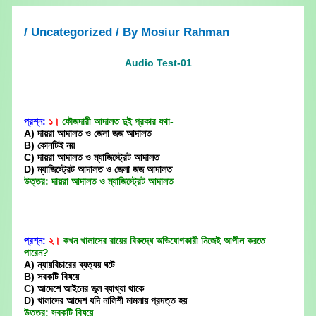
Skip
to
/
Uncategorized
/ By
Mosiur Rahman
content
Audio Test-01
প্রশ্ন:
১।
ফৌজদারী আদালত দুই প্রকার যথা-
A) দায়রা আদালত ও জেলা জজ আদালত
B) কোনটিই নয়
C) দায়রা আদালত ও ম্যাজিস্ট্রেট আদালত
D) ম্যাজিস্ট্রেট আদালত ও জেলা জজ আদালত
উত্তর: দায়রা আদালত ও ম্যাজিস্ট্রেট আদালত
প্রশ্ন:
২।
কখন খালাসের রায়ের বিরুদ্ধে অভিযোগকারী নিজেই আপীল করতে
পারেন?
A) ন্যায়বিচারের ব্যত্যয় ঘটে
B) সবকটি বিষয়ে
C) আদেশে আইনের ভুল ব্যাখ্যা থাকে
D) খালাসের আদেশ যদি নালিশী মামলায় প্রদত্ত হয়
উত্তর: সবকটি বিষয়ে