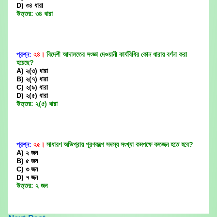
D) ৩৪ ধারা
উত্তর: ৩৪ ধারা
প্রশ্ন:
২৪।
বিদেশী আদালতের সংজ্ঞা দেওয়ানী কার্যবিধির কোন ধারায় বর্ণনা করা
হয়েছে?
A) ২(৩) ধারা
B) ২(৭) ধারা
C) ২(৯) ধারা
D) ২(৫) ধারা
উত্তর: ২(৫) ধারা
প্রশ্ন:
২৫।
সাধারণ অভিপ্রায় পূরণকল্পে সদস্য সংখ্যা কমপক্ষে কতজন হতে হবে?
A) ২ জন
B) ৫ জন
C) ৩ জন
D) ৭ জন
উত্তর: ২ জন