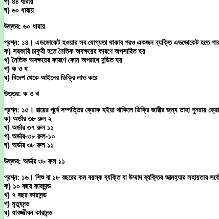
গ) ৪৪ ধারায়
ঘ) ৬০ ধারায়
উত্তর: ৬০ ধারায়
প্রশ্ন: ১৪। এডভোকেট হওয়ার সব যোগ্যতা থাকার পরও একজন ব্যক্তি এডভোকেট হতে পারব
ক) সরকারি চাকুরী হতে নৈতিক অবক্ষয়ের কারণে অপসারিত হয়
খ) নৈতিক অবক্ষয়ের কারণে কোন অপরাধে দন্ডিত হয়
গ) ক ও খ
ঘ) বিদেশ থেকে আইনের ডিক্রি লাভ করে
উত্তর: ক ও খ
প্রশ্ন: ১৫। রায়ের পূর্বে সম্পত্তির ক্রোক হইয়া থাকিলে ডিক্রি জারীর জন্য তাহা পুনরায়
ক) অর্ডার ৩৮ রুল ২
খ) অর্ডার ৩৭ রুল ১১
গ) অর্ডার-৩৮ রুল-১০
ঘ) অর্ডার ৩৮ রুল ১১
উত্তর: অর্ডার ৩৮ রুল ১১
প্রশ্ন: ১৬। শিশু বা ১৮ বছরের কম বয়স্ক ব্যক্তি বা উম্মাদ ব্যক্তির আত্মহ্যার সহায়তার সর্
ক) ১০ বছর কারাদন্ড
খ) ৭ বছর কারাদন্ড
গ) মৃত্যুদন্ড
ঘ) যাবজ্জীবন কারাদন্ড