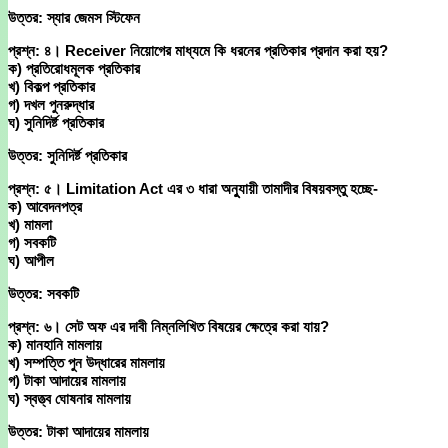
উত্তর: স্যার জেমস স্টিফেন
প্রশ্ন: ৪। Receiver নিয়োগের মাধ্যমে কি ধরনের প্রতিকার প্রদান করা হয়?
ক) প্রতিরোধমূলক প্রতিকার
খ) বিকল্প প্রতিকার
গ) দখল পুনরুদ্ধার
ঘ) সুনিদির্ষ্ট প্রতিকার
উত্তর: সুনিদির্ষ্ট প্রতিকার
প্রশ্ন: ৫। Limitation Act এর ৩ ধারা অনুুযায়ী তামাদীর বিষয়বস্তু হচ্ছে-
ক) আবেদনপত্র
খ) মামলা
গ) সবকটি
ঘ) আপীল
উত্তর: সবকটি
প্রশ্ন: ৬। সেট অফ এর দাবী নিম্নলিখিত বিষয়ের ক্ষেত্রে করা যায়?
ক) মানহানি মামলায়
খ) সম্পত্তি পুন উদ্ধারের মামলায়
গ) টাকা আদায়ের মামলায়
ঘ) স্বত্ত্ব ঘোষনার মামলায়
উত্তর: টাকা আদায়ের মামলায়