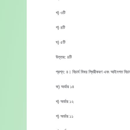
খ) ৩টি
গ) ৪টি
ঘ) ৫টি
উত্তর: ৪টি
প্রশ্ন: ৪। বিচার্য বিষয় স্থিরীকরণ এবং আইনগত বিচার্
ক) অর্ডার ১৪
খ) অর্ডার ১২
গ) অর্ডার ১১