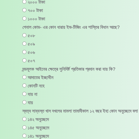
২০০০ টাকা
৭০০ টাকা
১০০০ টাকা
পেনাল কোড- এর কোন ধারায় ইভ-টিজিং এর শাস্তির বিধান আছে?
৫০৮
৫০৯
৫০৬
৫০৭
দন্ডমূলক আইনের ক্ষেত্রে সুনিদির্ষ্ট প্রতিকার প্রদান করা যায় কি?
আদাতের ইচ্ছাধীন
কোনটি নহে
যায় না
যায়
স্বত্ব সাব্যস্ত খাস দখলের মামলা তামাদীকাল ১২ বছর ইহা কোন অনুচ্ছেদে বল
১৪২ অনুচ্ছেদে
১৪৫ অনুচ্ছেদে
১৪১ অনুচ্ছেদে