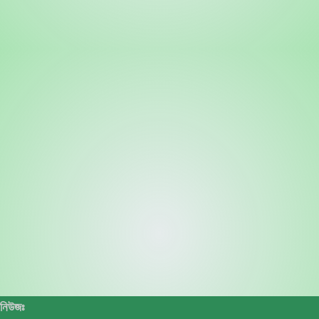
নিউজঃ