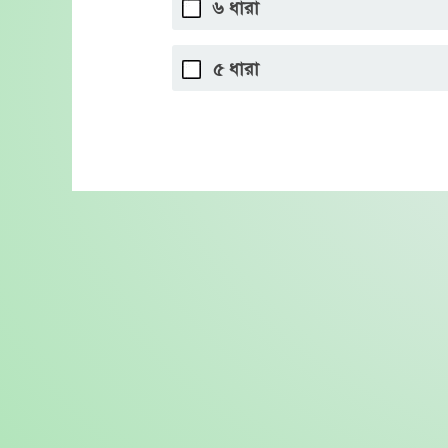
৬ ধারা
৫ ধারা