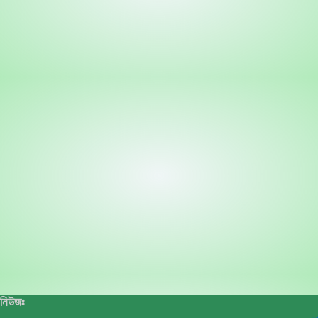
নিউজঃ