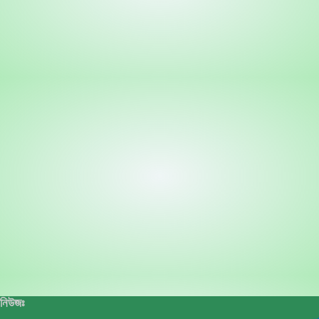
নিউজঃ