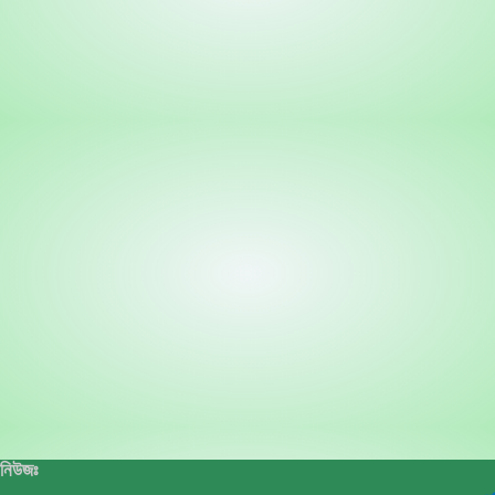
নিউজঃ