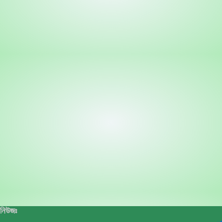
নিউজঃ