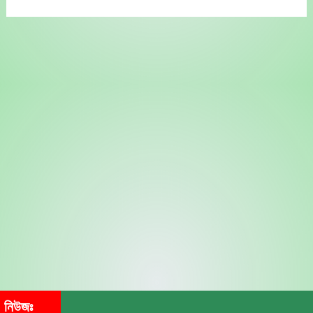
নিউজঃ