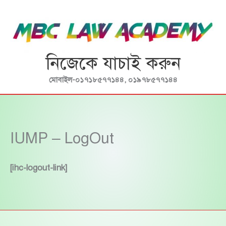
Skip
to
content
নিজেকে যাচাই করুন
মোবাইল-০১৭১৮৫৭৭১৪৪, ০১৯৭৮৫৭৭১৪৪
IUMP – LogOut
[ihc-logout-link]