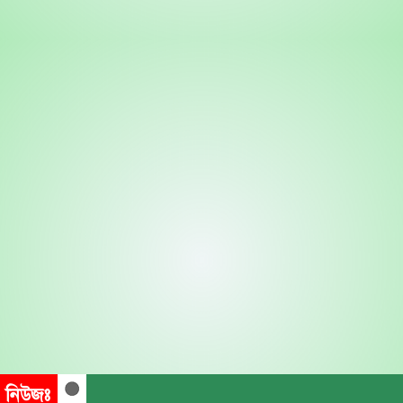
নিউজঃ