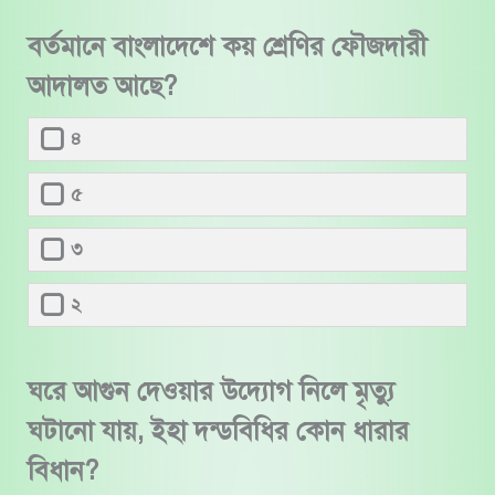
বর্তমানে বাংলাদেশে কয় শ্রেণির ফৌজদারী
আদালত আছে?
৪
৫
৩
২
ঘরে আগুন দেওয়ার উদ্যোগ নিলে মৃত্যু
ঘটানো যায়, ইহা দন্ডবিধির কোন ধারার
বিধান?