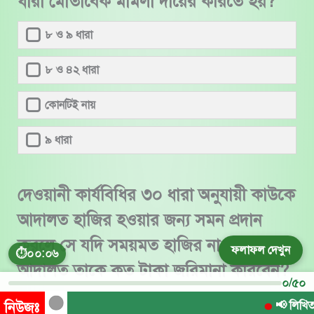
ধারা মোতাবেক মামলা দায়ের করিতে হয়?
৮ ও ৯ ধারা
৮ ও ৪২ ধারা
কোনটিই নায়
৯ ধারা
দেওয়ানী কার্যবিধির ৩০ ধারা অনুযায়ী কাউকে
আদালত হাজির হওয়ার জন্য সমন প্রদান
করলে সে যদি সময়মত হাজির না হয়, তাহলে
ফলাফল দেখুন
⏱
০০:০৭
আদালত তাকে কত টাকা জরিমানা করিবেন?
০/৫০
৫০০ টাকা
📢 লিখিত পরীক্ষ
নিউজঃ