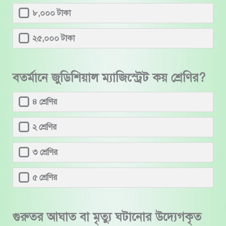
৮,০০০ টাকা
২৫,০০০ টাকা
বতর্মানে জুডিশিয়াল ম্যাজিস্ট্রেট কয় শ্রেণির?
৪ শ্রেণির
২ শ্রেণির
৩ শ্রেণির
৫ শ্রেণির
গুরুতর আঘাত বা মৃত্যু ঘটানোর উদ্যেগকৃত