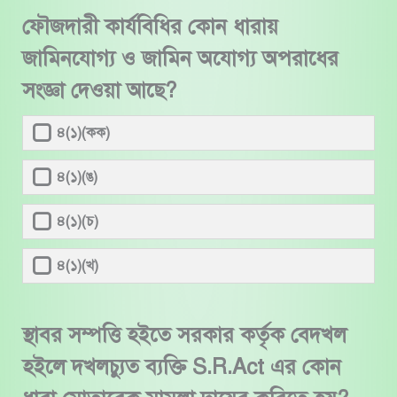
ফৌজদারী কার্যবিধির কোন ধারায়
জামিনযোগ্য ও জামিন অযোগ্য অপরাধের
সংজ্ঞা দেওয়া আছে?
৪(১)(কক)
৪(১)(ঙ)
৪(১)(চ)
৪(১)(খ)
স্থাবর সম্পত্তি হইতে সরকার কর্তৃক বেদখল
হইলে দখলচ্যুত ব্যক্তি S.R.Act এর কোন