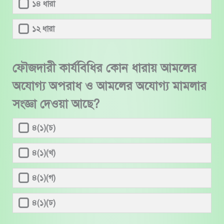
১৪ ধারা
১২ ধারা
ফৌজদারী কার্যবিধির কোন ধারায় আমলের
অযোগ্য অপরাধ ও আমলের অযোগ্য মামলার
সংজ্ঞা দেওয়া আছে?
৪(১)(চ)
৪(১)(খ)
৪(১)(গ)
৪(১)(ঢ)