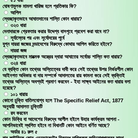
৫১ ধারা
ঘোষণামূলক মামলা খারিজ হলে প্রতিকার কি?
আপিল
স্বেচ্ছাকৃতভাবে আঘাতদানের শাস্তি কোন ধারায়?
৩২৩ ধারা
দেনাদারকে গ্রেফতার করার উদ্দেশ্য বাসগৃহে প্রবেশ করা যাবে না?
সূর্যাস্তের পর এবং সূর্যোদয়ের পূর্বে
যুগ্ন দায়রা জজের দন্ডাদেশের বিরুদ্ধে কোথায় আপিল করিতে হইবে?
দায়রা জজ
স্বেচ্ছাকৃতভাবে মারত্মক অস্ত্রের দ্বারা আঘাতের সর্বোচ্চ শাস্তি কত ধারায়?
৩২৪ ধারা
যে ব্যক্তি কোন তথ্যের অস্তিত্বের দাবী করে সেই তথ্যের উপর নির্ভরশীল কোন
আইনগত অধিকার বা দায় সম্পর্কে আদালতের রায় কামনা করে সেই ব্যক্তিই
তথ্যের অস্তিত্ব অবশ্যই প্রমাণ করবেন - ইহা সাক্ষ্য আইনের কত ধারায় বলা
হয়েছে?
১০১ ধারায়
কোনো চুক্তি বাতিলযোগ্য হলে The Specific Relief Act, 1877
অনুযায়ী আদালত চুক্তিটি
রদ করবেন
কোন ডিক্রি বা আদেশের বিরুদ্ধে আপীল হইলে উহার কার্যক্রম আপনা -
আপনিভাবেই স্থগিত হইবে না বিধানটি কোন আইনে বর্ণিত আছে?
অর্ডার ৪১ রুল ৫