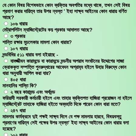
Skip
যে কোন বিষয় বিশেষভাবে কোন ব্যক্তির অবগতির মধ্যে থাকে, তখন সেই বিষয়
to
প্রমাণ করার দায়িত্ব তার উপর ন্যস্ত ' ইহা সাক্ষ্য আইনের কোন ধারায় বর্ণিত
content
আছে?
১০৬ ধারায়
মেট্রাপলিটন ম্যাজিস্ট্রেটের কয় প্রকার আদালত আছে?
৩ প্রকার
শান্তি রক্ষার মুচলেকার মামলা কোন ধারায়?
১০৭ ধারায়
দন্ডবিধির ৫১১ ধারায় বলা হইয়াছে -
যাবজ্জীবন কারাদন্ডে বা কারাদন্ডে দন্ডনীয় অপরাধ সংঘটনের উদ্দোগের সাজা
ক্রোককৃত সম্পত্তি পুনরুদ্ধারের আবেদন অগ্রাহ্য হইলে উহার বিরুদ্ধে কোন
ধারা অনুযায়ী আপিল করা যায়?
৪০৫ ধারা
মানহানির শাস্তি কি?
২ বছর কারাদন্ড এবং অর্থদন্ড
ফরিয়াদী সরকারী কর্মচারী হইলে এবং তাহার ব্যক্তিগত হাজিরা প্রয়োজন না হইলে
ম্যাজিস্ট্রেট তাহাকে হাজিরা হইতে অব্যহতি দিকে পারেন কোন ধারা মতে?
২৪৭ ধারা
মামলার কার্যক্রমে দুই পক্ষই সাক্ষ্য দিলে যে পক্ষ মামলায় হারবে, বিষয়বস্তু
প্রমাণের দায়িত্ব সেই পক্ষের উপর ন্যস্ত' ইহা সাক্ষ্য আইনের কোন ধারায় বলা
হয়েছে?
১০২ ধারায়