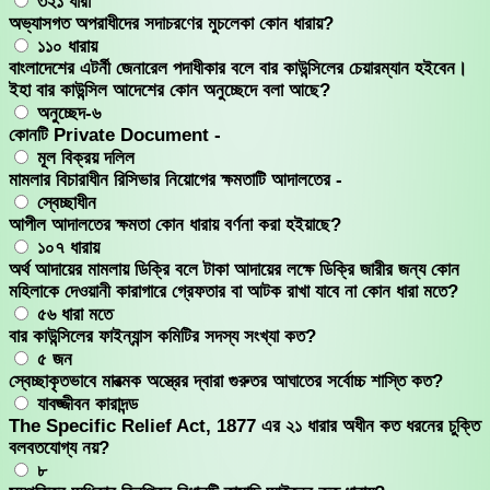
৩২১ ধারা
অভ্যাসগত অপরাধীদের সদাচরণের মুচলেকা কোন ধারায়?
১১০ ধারায়
বাংলাদেশের এটর্নী জেনারেল পদাধীকার বলে বার কাউন্সিলের চেয়ারম্যান হইবেন।
ইহা বার কাউন্সিল আদেশের কোন অনুচ্ছেদে বলা আছে?
অনুচ্ছেদ-৬
কোনটি Private Document -
মূল বিক্রয় দলিল
মামলার বিচারাধীন রিসিভার নিয়োগের ক্ষমতাটি আদালতের -
স্বেচ্ছাধীন
আপীল আদালতের ক্ষমতা কোন ধারায় বর্ণনা করা হইয়াছে?
১০৭ ধারায়
অর্থ আদায়ের মামলায় ডিক্রি বলে টাকা আদায়ের লক্ষে ডিক্রি জারীর জন্য কোন
মহিলাকে দেওয়ানী কারাগারে গ্রেফতার বা আটক রাখা যাবে না কোন ধারা মতে?
৫৬ ধারা মতে
বার কাউন্সিলের ফাইন্যান্স কমিটির সদস্য সংখ্যা কত?
৫ জন
স্বেচ্ছাকৃতভাবে মারত্মক অস্ত্রের দ্বারা গুরুতর আঘাতের সর্বোচ্চ শাস্তি কত?
যাবজ্জীবন কারাদন্ড
The Specific Relief Act, 1877 এর ২১ ধারার অধীন কত ধরনের চুক্তি
বলবতযোগ্য নয়?
৮