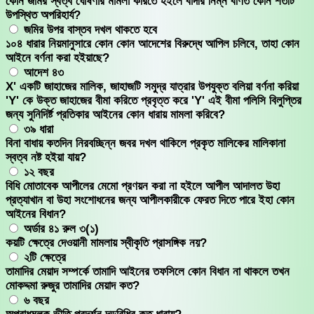
কোন জমির স্বত্ব ঘোষণার মামলা করিতে হইলে বাদীর নিম্ন বর্ণিত কোন শর্তটি
উপস্থিত অপরিহার্য?
জমির উপর বাস্তব দখল থাকতে হবে
১০৪ ধারার নিয়মানুসারে কোন কোন আদেশের বিরুদ্ধে আপিল চলিবে, তাহা কোন
আইনে বর্ণনা করা হইয়াছে?
আদেশ ৪৩
X' একটি জাহাজের মালিক, জাহাজটি সমুদ্র যাত্রার উপযুক্ত বলিয়া বর্ণনা করিয়া
'Y' কে উক্ত জাহাজের বীমা করিতে প্রবৃত্ত করে 'Y' এই বীমা পলিসি বিলুপ্তির
জন্য সুনিদির্ষ্ট প্রতিকার আইনের কোন ধারায় মামলা করিবে?
৩৯ ধারা
বিনা বাধায় কতদিন নিরবচ্ছিন্ন জবর দখল থাকিলে প্রকৃত মালিকের মালিকানা
স্বত্ব নষ্ট হইয়া যায়?
১২ বছর
বিধি মোতাবেক আপীলের মেমো প্রণয়ন করা না হইলে আপীল আদালত উহা
প্রত্যাখান বা উহা সংশোধনের জন্য আপীলকারীকে ফেরত দিতে পারে ইহা কোন
আইনের বিধান?
অর্ডার ৪১ রুল ৩(১)
কয়টি ক্ষেত্রে দেওয়ানী মামলায় স্বীকৃতি প্রাসঙ্গিক নয়?
২টি ক্ষেত্রে
তামাদির মেয়াদ সম্পর্কে তামাদি আইনের তফসিলে কোন বিধান না থাকলে তখন
মোকদ্দমা রুজুর তামাদির মেয়াদ কত?
৬ বছর