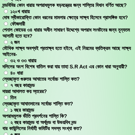
দন্ডবিধির কোন ধারায় অপরাধমূলক ষড়যন্ত্রের জন্য শাস্তির বিধান বর্ণিত আছে?
১২০খ ধারায়
দোষ স্বীকারোক্তি কোন ধরনের মামলার ক্ষেত্রে সাক্ষ্য হিসেবে প্রাসঙ্গিক হবে?
ফৌজদারী
পেনাল কোডের ৩৪ ধারার অধীন সাধারণ উদ্দেশ্যে অপরাধ সংঘটনের জন্য নূন্যতম
আসামী হতে হবে?
২ জন
মৌখিক সাক্ষ্য অবশ্যই প্রতাক্ষ্য হতে হইবে, এই নিয়মের ব্যতিক্রম আছে সাক্ষ্য
আইনের-
৩২ ও ৩৩ ধারায়
দলিলের অংশ বিশেষ বাতিল করা যায় তাহা S.R Act এর কোন ধারা অনুযায়ী?
৪০ ধারা
স্বেচ্ছাকৃত গুরুতর আঘাতের সর্বোচ্চ শাস্তি কত?
৭ বছর কারাদন্ড
দায়রা আদালত কয় স্তরের?
তিন
স্বেচ্ছাকৃত আঘাতদানের সর্বোচ্চ শাস্তি কত?
১ বছর কারাদন্ড
অপরাধমূলক ভীতি প্রদর্শনের শাস্তি কি?
২ বছর কারাদন্ড বা অর্থদন্ড বা উভয়বিধ দন্ড
বার কাউন্সিলের নির্বাহী কমিটির সদস্য সংখ্যা কত?
৫ জন