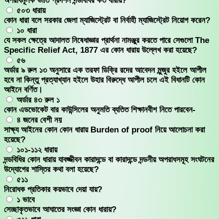
অপরাধমূলক ভীতি প্রদর্শন দন্ডবিধির কত ধারায়?
৫০৩ ধারায়
কোন ধারা বলে সরকার জেলা ম্যাজিস্ট্রেট বা নির্বাহী ম্যাজিস্ট্রেট নিয়োগ করেন?
১০ ধারা
যে সকল ক্ষেত্রে আদালত নিষেধাজ্ঞার প্রার্থনা নামঞ্জুর করতে পারে সেগুলো The
Specific Relief Act, 1877 এর কোন ধারায় উল্লেখ করা হয়েছে?
৫৬
অর্ডার ৯ রুল ১৩ অনুসারে এক তরফা ডিক্রি রদের আবেদন মুন্জুর হইলে আপীল
হবে না কিন্তু প্রত্যাখ্যান হইলে উহার বিরুদ্ধে আপীল চলে এই বিধানটি কোন
আইনে বর্ণিত।
অর্ডার ৪৩ রুল ১
কোন এডভোকেট বার কাউন্সিলের অনুমতি ব্যতিত শিক্ষানবীশ নিতে পারবেন-
৪ জনের বেশী নয়
সাক্ষ্য আইনের কোন কোন ধারায় Burden of proof নিয়ে আলোচনা করা
হয়েছে?
১০১-১১২ ধারায়
দন্ডবিধির কোন ধারায় যাবজ্জীবন কারাদন্ডে বা কারাদন্ডে দন্ডনীয় অপরাধসমূহ সংঘটনের
উদ্যোগের শাস্তির কথা বলা হয়েছে?
৫১১
নিরোধক প্রতিকার কয়ভাবে দেয়া যায়?
১ ভাবে
সেচ্ছাকৃতভাবে আঘাতের সংজ্ঞা কোন ধারায়?