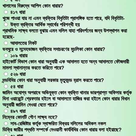
খালাসের বিরুদ্ধে আপিল কোন ধারায়?
৪১৭ ধারা
খুজে পাওয়া যায় না এমন ব্যক্তির বিবৃতিটা প্রাসঙ্গিক হতে পারে, যদি বিবৃতিটা-
উক্ত ব্যক্তির আর্থিক স্বার্থের পরিপন্থী হয়
প্রাথমিক সাক্ষ্য বলতে বুঝায় এমন দলিল যাহা পরিদর্শনের জন্য উপস্থাপন করা
হয়েছে-
আদালতের নিকট
ভবঘুরে ও সন্দেহভাজন ব্যক্তির সদাচরণের মুচলিকা কোন ধারায়?
১০৯ ধারায়
হাইকোর্ট বিভাগ কোন ধারা অনুুযায়ী এক আদালত হতে অন্য আদালতে ফৌজদারী
মামলা স্থানান্তর করতে করিতে পারে?
৫২৬ ধারা
দন্ডবিধির কোন ধারা অনুযায়ী সরকার মৃত্যুদন্ড হ্রাস করতে পারে?
৫৪ ধারা
জামিন অযোগ্য অপরাধে অভিযুক্ত কোন ব্যক্তি থানার ভারপ্রাপ্ত অফিসার কর্তৃক
বিনা ওয়ারেন্টে গ্রেফতার হইলে বা আদালতে হাজির করা হইলে কোন ধারার বিধান
অনুযায়ী জামিন দেওয়া যেতে পারে?
৪৯৭ ধারা
নিম্নের কোনটি গৌণ সাক্ষ্য নহে?
সাব-রেজিষ্টার কর্তৃক স্বাক্ষরিত বিক্রয় দলিলের অবিকল নকল
ডিক্রি জারীর পদ্ধতি সম্পর্কে দেওয়ানী কার্যবিধির কোন ধারায় বলা হইয়াছে?