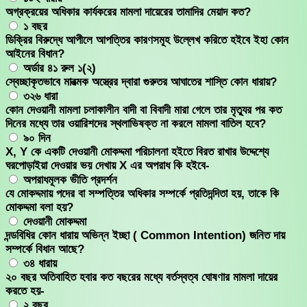
অগ্রক্রয়ের অধিকার কার্যকরের মামলা দায়েরের তামাদির মেয়াদ কত?
১ বছর
ডিক্রির বিরুদ্ধে আপীলে আপত্তির কারণসমূহ উল্লেখ করিতে হইবে ইহা কোন
আইনের বিধান?
অর্ডার ৪১ রুল ১(২)
স্বেচ্ছাকৃতভাবে মারত্মক অস্ত্রের দ্বারা গুরুতর আঘাতের শাস্তি কোন ধারায়?
৩২৬ ধারা
কোন দেওয়ানী মামলা চলাকালীন বাদী বা বিবাদী মারা গেলে তার মৃত্যুর পর কত
দিনের মধ্যে তার ওয়ারিশদের স্থলাভিষক্ত না করলে মামলা বাতিল হবে?
৯০ দিন
X, Y কে একটি দেওয়ানী মোকদ্দমা পরিচালনা হইতে বিরত রাখার উদ্দেশ্যে
ঘরপোড়াইয়া দেওয়ার ভয় দেখায় X এর অপরাধ কি হইবে-
অপরাধমূলক ভীতি প্রদর্শন
যে মোকদ্দমায় পদের বা সম্পত্তির অধিকার সম্পর্কে প্রতিদন্দিতা হয়, তাকে কি
মোকদ্দমা বলা হয়?
দেওয়ানী মোকদ্দমা
দন্ডবিধির কোন ধারায় অভিন্ন ইচ্ছা ( Common Intention) জনিত দায়
সম্পর্কে বিধান আছে?
৩৪ ধারায়
২০ বছর অতিবাহিত হবার কত বছরের মধ্যে বর্তস্বত্ব ঘোষণার মামলা দায়ের
করতে হয়-
২ বছর