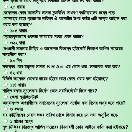
সম্পত্তির অধিকার বিলুপ্তির বিধানটি তামাদি আইনের কত ধারায়?
২৮ ধারায়
যেক্ষেত্রে কোন আসামীর মামলা দন্ডবিধির সাধারণ ব্যতিক্রমের মধ্যে পড়ে
সেক্ষেত্রে তাহা প্রমাণের দায়িত্ব ঐ আসামীর উপর বর্তায় এটি সাক্ষ্য আইনে কত
ধারায় বলা হয়েছে?
১০৫ ধারায়
স্বেচ্ছাকৃতভাবে গুরুতর আঘাতের সংজ্ঞা কোন ধারায়?
৩২২ ধারা
দেওয়ানী মামলায় ডিক্রি ও আদেশের বিরুদ্ধে হাইকোর্ট বিভাগে আপিল দায়েরের
সময়সীমা কত?
৯০ দিন
স্বত্বের ঘোষণামূলক মামলা S.R Act এর কোন ধারা মোতাবেক করা যায়?
৪২ ধারা
রিভিউ আবেদন কোথায় দায়ের হইবে তাহা কোন ধারায় বলা হইয়াছে?
১১৪ ধারায়
শান্তি রক্ষার মুচলেকার নির্দেশ কোন ম্যাজিস্ট্রেট দিতে পারে?
জেলা ম্যাজিস্ট্রেট
অভ্যাসগত অপরাধীদের সদাচরনের মুচলেকা সর্বোচ্চ কত দিনের জন্য হতে পারে?
৩ বৎসর
বার কাউন্সিলের মেয়াদ শুরুর তারিখ থেকে হিসাব করে ১ম সভা অনুষ্ঠিত হবে-
১ মাসের মধ্যে
মূল ডিক্রির বিরুদ্ধে আপিল দায়েরের নিয়মাবলী কোন আইনে বর্ণনা করা হইয়াছে?