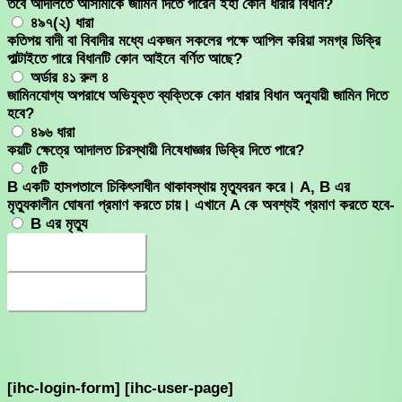
তবে আদালতে আসামীকে জামিন দিতে পারেন ইহা কোন ধারার বিধান?
৪৯৭(২) ধারা
কতিপয় বাদী বা বিবাদীর মধ্যে একজন সকলের পক্ষে আপিল করিয়া সমগ্র ডিক্রি
পাল্টাইতে পারে বিধানটি কোন আইনে বর্ণিত আছে?
অর্ডার ৪১ রুল ৪
জামিনযোগ্য অপরাধে অভিযুক্ত ব্যক্তিকে কোন ধারার বিধান অনুুযায়ী জামিন দিতে
হবে?
৪৯৬ ধারা
কয়টি ক্ষেত্রে আদালত চিরস্থায়ী নিষেধাজ্ঞার ডিক্রি দিতে পারে?
৫টি
B একটি হাসপতালে চিকিৎসাধীন থাকাবস্থায় মৃত্যুবরন করে। A, B এর
মৃত্যুকালীন ঘোষনা প্রমাণ করতে চায়। এখানে A কে অবশ্যই প্রমাণ করতে হবে-
B এর মৃত্যু
Continue
Continue
[ihc-login-form] [ihc-user-page]