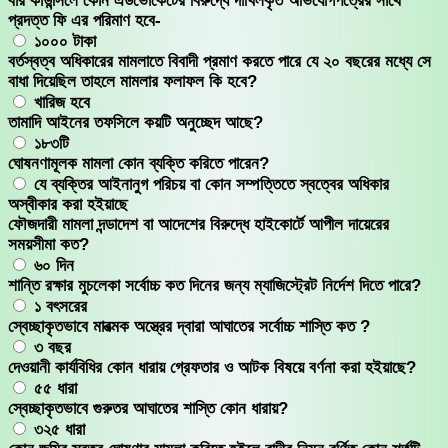
বার কাউন্সিলে কোন এডভোকেটের বিরুদ্ধে দাখিলকৃত অভিযোগপত্রের সাথে
প্রদত্ত ফি এর পরিমাণ হবে-
১০০০ টাকা
বর্তস্বত্ব অধিকারের মামলাতে বিবাদী প্রমাণ করতে পারে যে ২০ বছরের মধ্যে সে
বাধা দিয়েছিল তাহলে মামলার ফলাফল কি হবে?
খারিজ হবে
তামাদি আইনের তফসিলে কয়টি অনুচ্ছেদ আছে?
১৮৩টি
ঘোষনণামূলক মামলা কোন ব্যক্তি করিতে পারেন?
যে ব্যক্তির আইনানুগ পরিচয় বা কোন সম্পত্তিতে স্বত্বের অধিকার
অস্বীকার করা হইয়াছে
ফৌজদারী মামলা দন্ডাদেশ বা আদেশের বিরুদ্ধে হাইকোর্টে আপীল দায়েরের
সময়সীমা কত?
৬০ দিন
শান্তি রক্ষার মুচলেকা সর্বোচ্চ কত দিনের জন্য ম্যাজিস্ট্রেট নির্দেশ দিতে পারে?
১ বৎসরের
স্বেচ্ছাকৃতভাবে মারত্মক অস্ত্রের দ্বারা আঘাতের সর্বোচ্চ শাস্তি কত ?
৩ বছর
দেওয়ানী কার্যবিধির কোন ধারায় গ্রেফতার ও আটক বিষয়ে বর্ণনা করা হইয়াছে?
৫৫ ধারা
স্বেচ্ছাকৃতভাবে গুরুতর আঘাতের শাস্তি কোন ধারায়?
৩২৫ ধারা