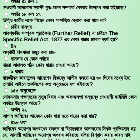
অর্ডার ৪১ রুল ১
দেওয়ানী আদালতে স্বাক্ষী পুনঃ তলব সম্পর্কে কোথায় উল্লেখ করা হইয়াছে?
অর্ডার ১৮ রুল ১৭
ডিক্রি জারীর লক্ষে নিম্নে কোন সম্পত্তি ক্রোক করা যাবে না?
চাষীর বাসগৃহ
আবশ্যকীয় সম্পূরক প্রতিকার (Further Relief) না চাইলে The
Specific Relief Act, 1877 এর কোন ধারার মামলা ব্যর্থ হয়?
8২
অস্থায়ী নিষধাজ্ঞা মঞ্জুর করা য়ায়-
মামলার যে কোন পর্যায়ে
দায়রা আদালত গঠন কোন ধারায় দেওয়া আছে?
৯ ধারায়
যাবজ্জীবন কারাদন্ডের আদেশের বিরুদ্ধে আপীল করতে হয় ৬০ দিনের মধ্যে ইহা
তামাদি আইনে তফসিলের কত অনুচ্ছেদে বলা হইয়াছে?
১৫৫ অনুচ্ছেদে
মোকদ্দমার পক্ষদ্বয়ের মৃত্যু বিবাহ এবং অসচ্ছলতা সম্বন্ধে দেওয়ানী কার্যবিধি কোন
অর্ডারে উল্লেখ আছে?
অর্ডার ২২
আগাম জামিনের আবেদন কোন ধারা মতে দায়ের করা যায়?
৪৯৮ ধারা
জামিনের অযোগ্য অপরাধের তদন্ত বা বিচারকালে আদালতের নিকট প্রতিয়মান হয়
যে, আসামী জামিনের অযোগ্য অপরাধ করিয়াছে বলিয়া বিশ্বাস করার কারন নাই