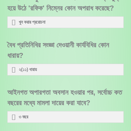
হয়ে উঠে 'রফিক' নিম্নের কোন অপরাধ করেছে?
খুন করার প্ররোচনা
বৈধ প্রতিনিধির সংজ্ঞা দেওয়ানী কার্যবিধির কোন
ধারায়?
২(১১) ধারায়
আইনগত অপারগতা অবসান হওয়ার পর, সর্বোচ্চ কত
বছরের মধ্যে মামলা দায়ের করা যাবে?
৩ বছর