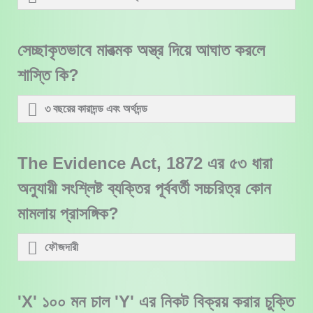
সেচ্ছাকৃতভাবে মারত্মক অস্ত্র দিয়ে আঘাত করলে
শাস্তি কি?
৩ বছরের কারাদন্ড এবং অর্থদন্ড
The Evidence Act, 1872 এর ৫৩ ধারা
অনুযায়ী সংশ্লিষ্ট ব্যক্তির পূর্ববর্তী সচ্চরিত্র কোন
মামলায় প্রাসঙ্গিক?
ফৌজদারী
'X' ১০০ মন চাল 'Y' এর নিকট বিক্রয় করার চুক্তি