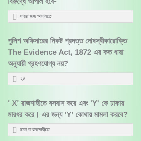
বিরুদ্ধে আপীল হবে-
দায়রা জজ আদালতে
পুলিশ অফিসারের নিকট প্রদত্ত দোষস্বীকারোক্তি
The Evidence Act, 1872 এর কত ধারা
অনুযায়ী গ্রহণযোগ্য নয়?
২৫
' X' রাজশাহীতে বসবাস করে এবং 'Y' কে ঢাকায়
মারধর করে। এর জন্য 'Y' কোথায় মামলা করবে?
ঢাকা বা রাজশাহীতে