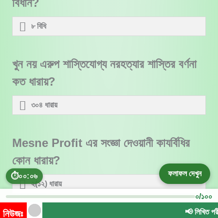
বিধান?
৮ বিধি
খুন নয় এরুপ শাস্তিযোগ্য নরহত্যার শাস্তির বর্ণনা
কত ধারায়?
৩০৪ ধারায়
Mesne Profit এর সংজ্ঞা দেওয়ানী কাযর্বিধির
কোন ধারায়?
ফলাফল দেখুন
⏱
০০:০৭
২(১২) ধারায়
০/১০০
📢 লিখিত পরীক্ষার মো
নিউজঃ