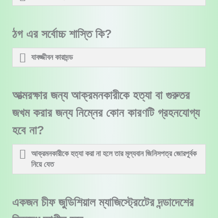
ঠগ এর সর্বোচ্চ শাস্তি কি?
যাবজ্জীবন কারাদন্ড
আত্মরক্ষার জন্য আক্রমনকারীকে হত্যা বা গুরুতর
জখম করার জন্য নিম্নের কোন কারণটি গ্রহনযোগ্য
হবে না?
আক্রমনকারীকে হত্যা করা না হলে তার মূল্যবান জিনিসপত্র জোরপূর্বক
নিয়ে যেত
একজন চীফ জুডিশিয়াল ম্যাজিস্ট্রেটেের দন্ডাদেশের