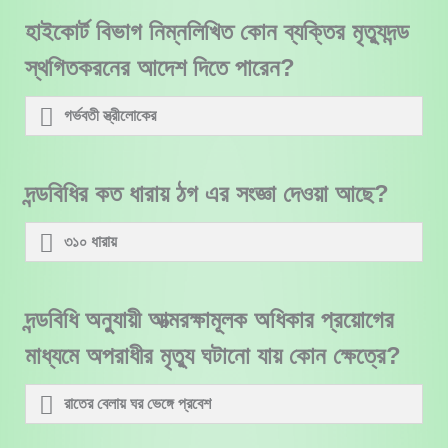
হাইকোর্ট বিভাগ নিম্নলিখিত কোন ব্যক্তির মৃত্যুদন্ড
স্থগিতকরনের আদেশ দিতে পারেন?
গর্ভবতী স্ত্রীলোকের
দন্ডবিধির কত ধারায় ঠগ এর সংজ্ঞা দেওয়া আছে?
৩১০ ধারায়
দন্ডবিধি অনুুযায়ী আত্মরক্ষামূলক অধিকার প্রয়োগের
মাধ্যমে অপরাধীর মৃত্যু ঘটানো যায় কোন ক্ষেত্রে?
রাতের বেলায় ঘর ভেঙ্গে প্রবেশ