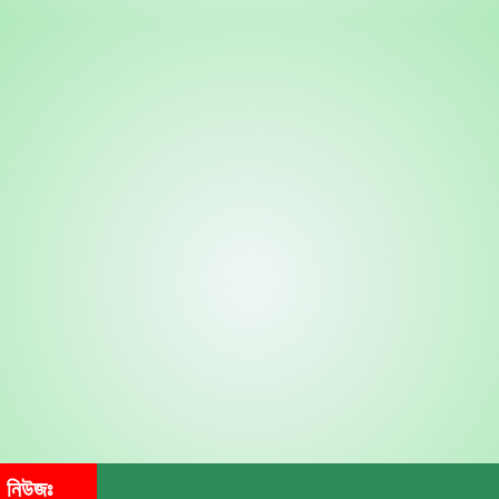
নিউজঃ