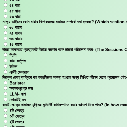
৫৪ ধারা
৫৫ ধারা
৫৩ ধারা
সাক্ষ্য আইনের কোন ধারায় বিশেষজ্ঞদের মতামত সম্পর্কে বলা হয়েছে? (Which se
৬০ ধারায়
২৫ ধারায়
৩০ ধারায়
৪৫ ধারায়
দায়রা আদালতে প্রত্যেকটি বিচারে সরকার পক্ষে মামলা পরিচালনা করে- (The S
পি.পি
কারা কর্তৃপক্ষ
উকিল
এর্টনী জেনারেল
নিম্নের কোন্ ব্যক্তির বার কাউন্সিলের সদস্য হওয়ার জন্য লিখিত পরীক্ষা দেয়
Barister
অবসরপ্রাপ্ত জজ
LLM- পাশ
কোনটিই নয়
কয়টি ক্ষেত্রে আদালত চুক্তির সুনিদির্ষ্ট কার্যসম্পাদন করার আদেশ দিতে পারে?
৪টি ক্ষেত্রে
৩টি ক্ষেত্রে
২টি ক্ষেত্রে