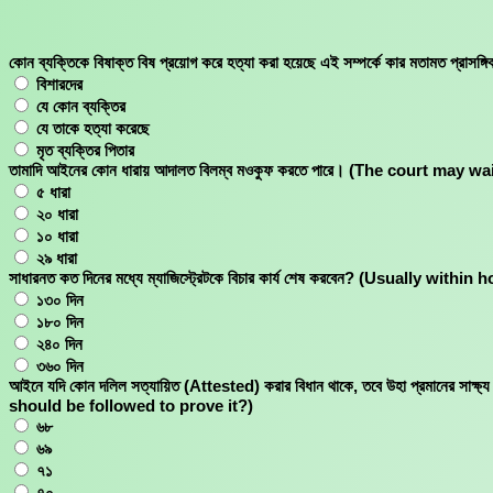
Skip
to
content
কোন ব্যক্তিকে বিষাক্ত বিষ প্রয়োগ করে হত্যা করা হয়েছে এই সম্পর্কে কার 
বিশারদের
যে কোন ব্যক্তির
যে তাকে হত্যা করেছে
মৃত ব্যক্তির পিতার
তামাদি আইনের কোন ধারায় আদালত বিলম্ব মওকুফ করতে পারে। (The court may 
৫ ধারা
২০ ধারা
১০ ধারা
২৯ ধারা
সাধারনত কত দিনের মধ্যে ম্যাজিস্ট্রেটকে বিচার কার্য শেষ করবেন? (Usually wi
১৩০ দিন
১৮০ দিন
২৪০ দিন
৩৬০ দিন
আইনে যদি কোন দলিল সত্যায়িত (Attested) করার বিধান থাকে, তবে উহা প্রমানের
should be followed to prove it?)
৬৮
৬৯
৭১
৭০