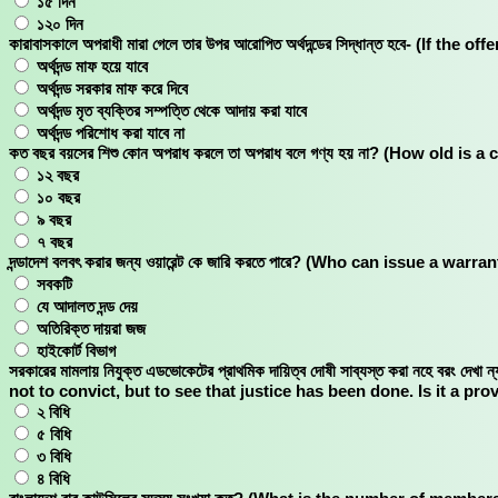
১৫ দিন
১২০ দিন
কারাবাসকালে অপরাধী মারা গেলে তার উপর আরোপিত অর্থদন্ডের সিদ্ধান্ত হবে- (If 
অর্থদন্ড মাফ হয়ে যাবে
অর্থদন্ড সরকার মাফ করে দিবে
অর্থদন্ড মৃত ব্যক্তির সম্পত্তি থেকে আদায় করা যাবে
অর্থদন্ড পরিশোধ করা যাবে না
কত বছর বয়সের শিশু কোন অপরাধ করলে তা অপরাধ বলে গণ্য হয় না? (How old 
১২ বছর
১০ বছর
৯ বছর
৭ বছর
দন্ডাদেশ বলবৎ করার জন্য ওয়ারেন্ট কে জারি করতে পারে? (Who can issue a wa
সবকটি
যে আদালত দন্ড দেয়
অতিরিক্ত দায়রা জজ
হাইকোর্ট বিভাগ
সরকারের মামলায় নিযুক্ত এডভোকেটের প্রাথমিক দায়িত্ব দোষী সাব্যস্ত করা নহে বর
not to convict, but to see that justice has been done. Is it a pro
২ বিধি
৫ বিধি
৩ বিধি
৪ বিধি