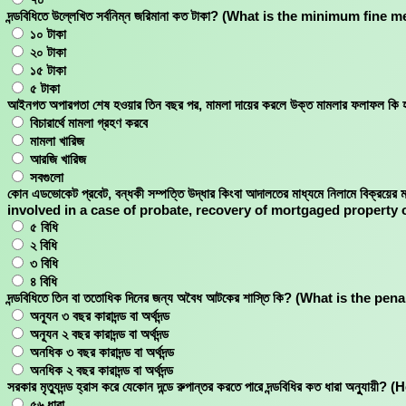
দন্ডবিধিতে উল্লেখিত সর্বনিম্ন জরিমানা কত টাকা? (What is the minimum fi
১০ টাকা
২০ টাকা
১৫ টাকা
৫ টাকা
আইনগত অপারগতা শেষ হওয়ার তিন বছর পর, মামলা দায়ের করলে উক্ত মামলার ফলাফল
বিচারার্থে মামলা গ্রহণ করবে
মামলা খারিজ
আরজি খারিজ
সবগুলো
কোন এডভোকেট প্রবেট, বন্ধকী সম্পত্তি উদ্ধার কিংবা আদালতের মাধ্যমে নিলামে বিক্রয়ে
involved in a case of probate, recovery of mortgaged property 
৫ বিধি
২ বিধি
৩ বিধি
৪ বিধি
দন্ডবিধিতে তিন বা ততোধিক দিনের জন্য অবৈধ আটকের শাস্তি কি? (What is the 
অন্যূন ৩ বছর কারাদন্ড বা অর্থদন্ড
অন্যূন ২ বছর কারাদন্ড বা অর্থদন্ড
অনধিক ৩ বছর কারাদন্ড বা অর্থদন্ড
অনধিক ২ বছর কারাদন্ড বা অর্থদন্ড
সরকার মৃত্যুদন্ড হ্রাস করে যেকোন দন্ডে রুপান্তর করতে পারে দন্ডবিধির কত
৫৬ ধারা