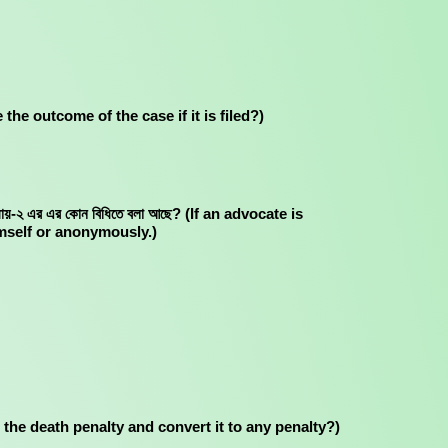
be the outcome of the case if it is filed?)
ন অধ্যায়-২ এর এর কোন বিধিতে বলা আছে? (If an advocate is
imself or anonymously.)
educe the death penalty and convert it to any penalty?)