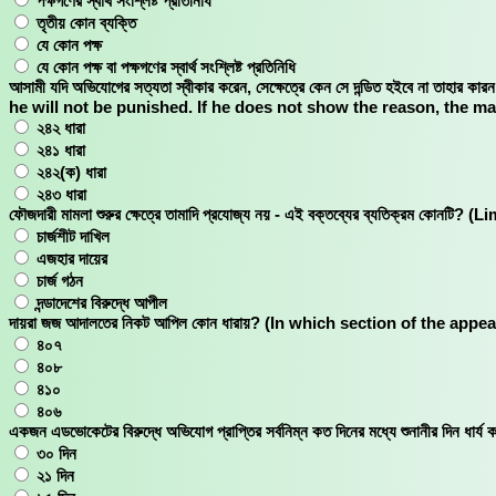
পক্ষগণের স্বার্থ সংশ্লিষ্ট প্রতিনিধি
তৃতীয় কোন ব্যক্তি
যে কোন পক্ষ
যে কোন পক্ষ বা পক্ষগণের স্বার্থ সংশ্লিষ্ট প্রতিনিধি
আসামী যদি অভিযোগের সত্যতা স্বীকার করেন, সেক্ষেত্রে কেন সে দন্ডিত হইবে না তাহার
he will not be punished. If he does not show the reason, the ma
২৪২ ধারা
২৪১ ধারা
২৪২(ক) ধারা
২৪৩ ধারা
ফৌজদারী মামলা শুরুর ক্ষেত্রে তামাদি প্রযোজ্য নয় - এই বক্তব্যের ব্যতিক্
চার্জশীট দাখিল
এজহার দায়ের
চার্জ গঠন
দন্ডাদেশের বিরুদ্ধে আপীল
দায়রা জজ আদালতের নিকট আপিল কোন ধারায়? (In which section of the ap
৪০৭
৪০৮
৪১০
৪০৬
একজন এডভােকেটের বিরুদ্ধে অভিযােগ প্রাপ্তির সর্বনিম্ন কত দিনের মধ্যে শুনানী
৩০ দিন
২১ দিন