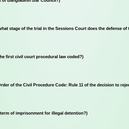
bers of Bangladesh Bar Council?)
ম্ভ হয়? (At what stage of the trial in the Sessions Court does the defen
as the first civil court procedural law coded?)
লত একটি- (Order of the Civil Procedure Code: Rule 11 of the decision to re
mum term of imprisonment for illegal detention?)