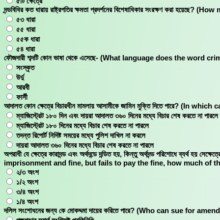
৫টি ক্ষেত্রে
দন্ডবিধির কত ধারায় রাষ্ট্রপতির ক্ষমতা প্রদর্শনের বিশেষাধিকার সংরক্ষণ কর
৫৩ ধারা
৫৫ ধারা
৫৫ক ধারা
৫৪ ধারা
ফৌজদারী শব্দটি কোন ভাষা থেকে এসেছে- (What language does the word c
সংস্কৃত
উর্দু
আরবী
ফার্সী
আদালত কোন ক্ষেত্রে বিচারধীন মামলায় আসামীকে জামিন মুক্তি দিতে পারে? (In 
ম্যাজিস্ট্রেট ১৮০ দিন এবং দায়রা আদালত ৩৬০ দিনের মধ্যে বিচার শেষ করতে না পারলে
ম্যাজিস্ট্রেট ১৮০ দিনের মধ্যে বিচার শেষ করতে না পারলে
তদন্ত রিপোর্ট নিদিষ্ট সময়ের মধ্যে পুলিশ দাখিল না করলে
দায়রা আদালত ৩৬০ দিনের মধ্যে বিচার শেষ করতে না পারলে
অপরাধী যে ক্ষেত্রে কারাদন্ড এবং অর্থদন্ডে দন্ডিত হয়, কিন্তু অর্থদন্ড পরিশোধে ব্যর্
imprisonment and fine, but fails to pay the fine, how much of
২/৩ অংশ
১/২ অংশ
৩/৪ অংশ
১/৪ অংশ
দলিল সংশোধনের জন্য কে মোকদ্দমা দায়ের করিতে পারে? (Who can sue for a