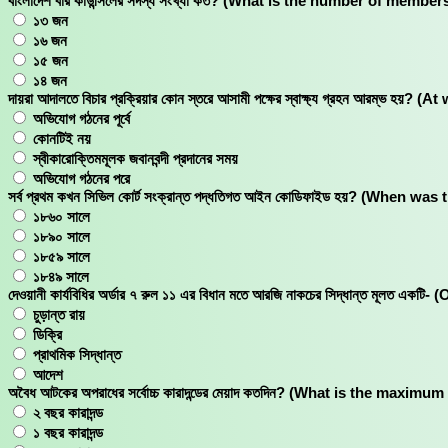
বাংলাদেশ বার কাউন্সিলের সদস্য সংখ্যা কত? (What is the number of mem
১৩ জন
১৬ জন
১৫ জন
১৪ জন
দায়রা আদালতে বিচার প্রক্রিয়ার কোন স্তরে আসামী পক্ষের স্বাক্ষ্য গ্রহন আর
অভিযোগ গঠনের পূর্বে
কোনটিই নয়
স্বীকারোক্তিমমূলক জবানবন্দী প্রদানের সময়
অভিযোগ গঠনের পরে
সর্ব প্রথম কখন সিভিল কোর্ট সংক্রান্ত পদ্ধতিগত আইন কোডিফাইড হয়? (When w
১৮৬০ সালে
১৮৯০ সালে
১৮৫৯ সালে
১৮৪৯ সালে
দেওয়ানী কার্যবিধির অর্ডার ৭ রুল ১১ এর বিধান মতে আরজি নাকচের সিদ্ধান্ত মূ
চুড়ান্ত রায়
ডিক্রি
প্রাথমিক সিদ্ধান্ত
আদেশ
অবৈধ আটকের অপরাধের সর্বোচ্চ কারাদন্ডের মেয়াদ কতদিন? (What is the maxi
২ বছর কারাদন্ড
১ বছর কারাদন্ড