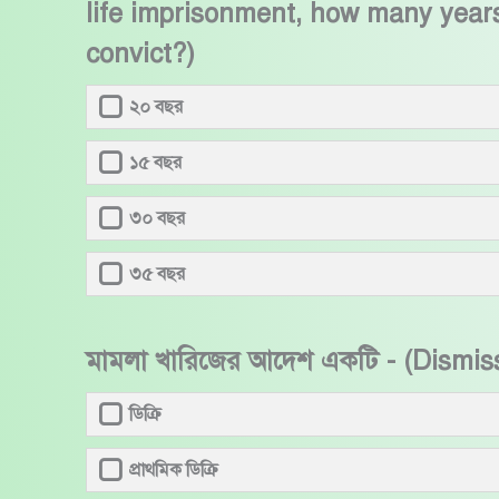
life imprisonment, how many year
convict?)
২০ বছর
১৫ বছর
৩০ বছর
৩৫ বছর
মামলা খারিজের আদেশ একটি - (Dismis
ডিক্রি
প্রাথমিক ডিক্রি