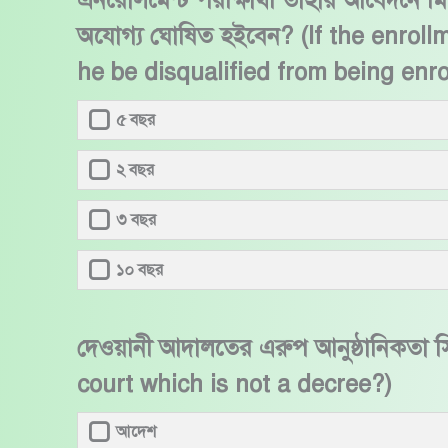
এনরোলমেন্ট পরীক্ষার্থী তাহার আবেদনে মি
অযোগ্য ঘোষিত হইবেন? (If the enroll
he be disqualified from being enr
৫ বছর
২ বছর
৩ বছর
১০ বছর
দেওয়ানী আদালতের এরুপ আনুষ্ঠানিকতা সিদ
court which is not a decree?)
আদেশ