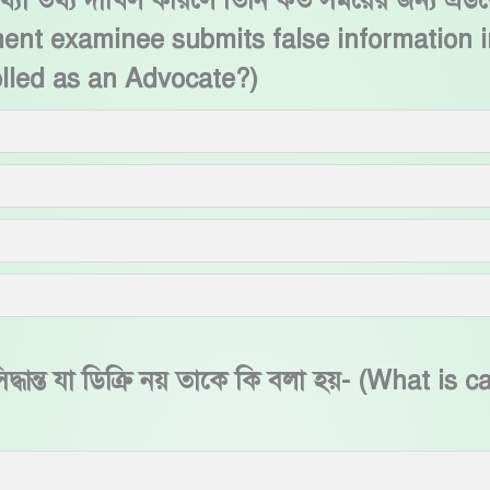
থ্যা তথ্য দাখিল করিলে তিনি কত সময়ের জন্য এডভো
ment examinee submits false information in
olled as an Advocate?)
্ধান্ত যা ডিক্রি নয় তাকে কি বলা হয়- (What is c