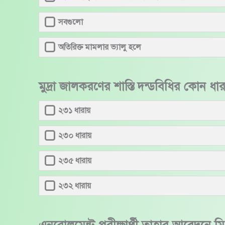
সবগুলো
অতিরিক্ত মামলার ভ্যালু হলে
মুদ্রা জালকরণের শাস্তি দন্ডবিধির কো
২৩১ ধারায়
২৩০ ধারায়
২৩৫ ধারায়
২৩২ ধারায়