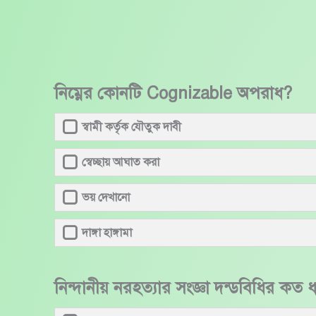
Skip
to
content
নিম্নের কোনটি Cognizable অপরাধ?
স্বামী কর্তৃক যৌতুক দাবী
স্বেচ্ছায় আঘাত করা
ভয় দেখানো
দাঙ্গা হাঙ্গামা
নিন্দানীয় নরহত্যার সংজ্ঞা দন্ডবিধির কত 