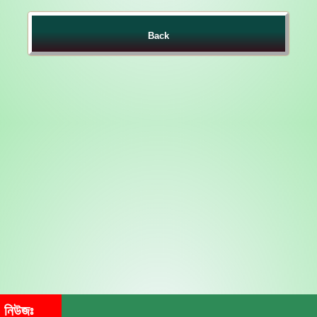
Back
নিউজঃ