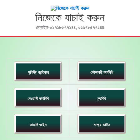
Skip
to
নিজেকে যাচাই করুন
content
মোবাইল-০১৭১৮৫৭৭১৪৪, ০১৯৭৮৫৭৭১৪৪
সুনির্দিষ্ট প্রতিকার
ফৌজদারী কার্যবিধি
দেওয়ানী কার্যবিধি
দন্ডবিধি
তামাদি আইন
সাক্ষ্য আইন