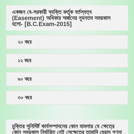
একজন বে-সরকারী ব্যক্তি কর্তৃক বর্তস্বত্ব
(Easement) অধিকার অর্জনের ন্যূনতম সময়কাল
হলো- [B.C.Exam-2015]
২০ বছর
১২ বছর
৬০ বছর
৩০ বছর
চুক্তির সুনিদির্ষ্ট কার্যসম্পাদনের কোন মামলায় যে ক্ষেত্রে
কোন সময়কাল নির্ধারিত নেই সেক্ষেত্রে তামাদি মেয়াদ গণনা