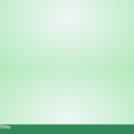
নিউজঃ