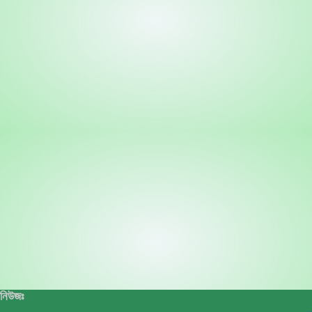
নিউজঃ