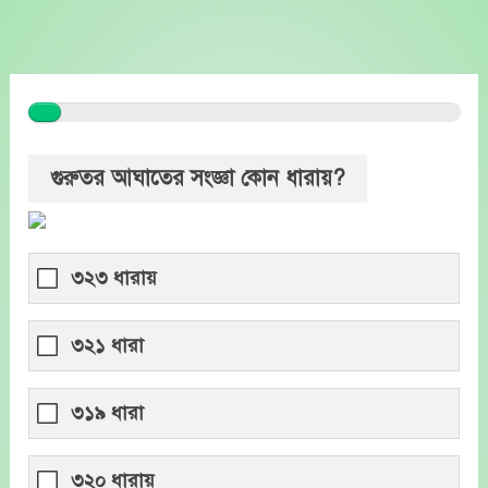
Skip
to
content
গুরুতর আঘাতের সংজ্ঞা কোন ধারায়?
৩২৩ ধারায়
৩২১ ধারা
৩১৯ ধারা
৩২০ ধারায়