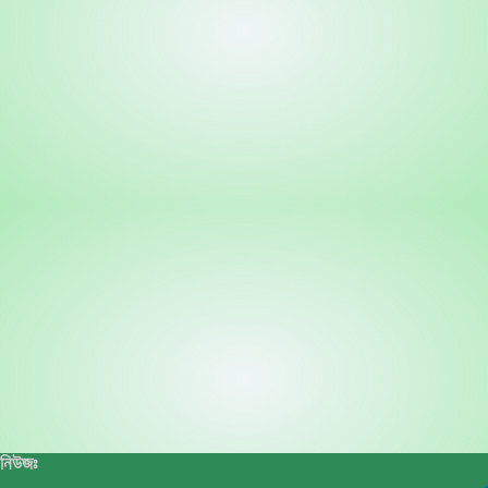
নিউজঃ