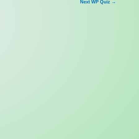
Next WP Quiz
→