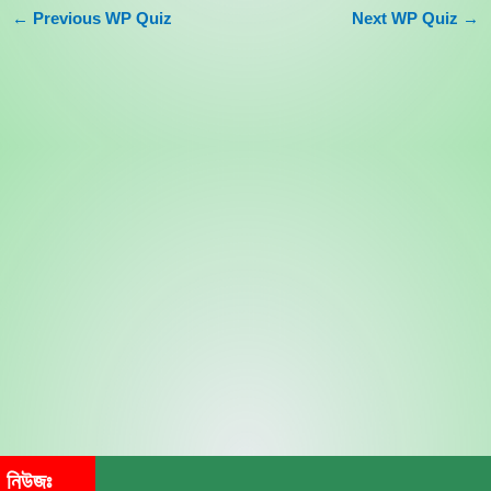
←
Previous WP Quiz
Next WP Quiz
→
নিউজঃ