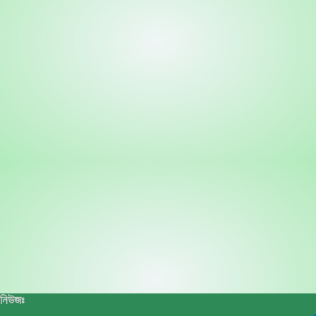
নিউজঃ