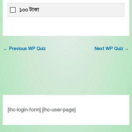
১০০ টাকা
←
Previous WP Quiz
Next WP Quiz
→
[ihc-login-form] [ihc-user-page]