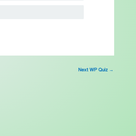
Next WP Quiz
→