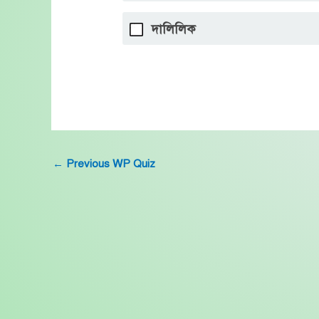
দালিলিক
←
Previous WP Quiz