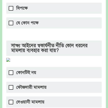
বিপক্ষে
যে কোন পক্ষে
সাক্ষ্য আইনের স্বকার্যনীত নীতি কোন ধরনের
মামলায় ব্যবহার করা যায়?
কোনটিই নয়
ফৌজদারী মামলায়
দেওয়ানী মামলায়