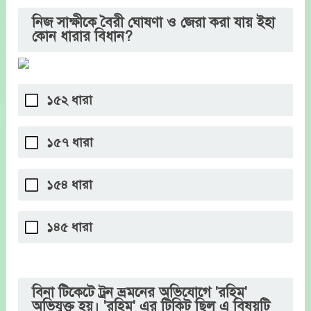
নিজ সাক্ষীকে বৈরী ঘোষণা ও জেরা করা যায় ইহা
কোন ধারার বিধান?
১৫২ ধারা
১৫৭ ধারা
১৫৪ ধারা
১৪৫ ধারা
বিনা টিকেটে ট্রন ভ্রমনের অভিযোগে 'রহিম'
অভিযুক্ত হয়। 'রহিম' এর টিকিট ছিল এ বিষয়টি