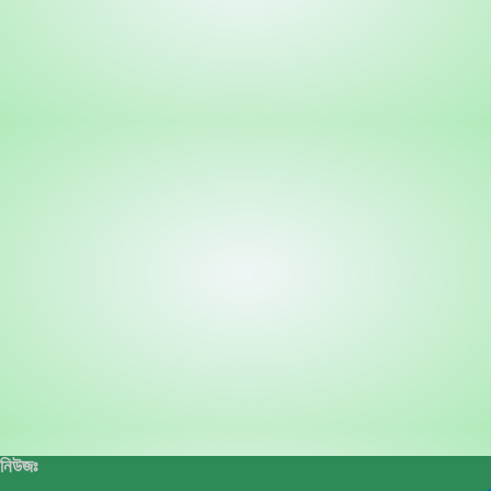
নিউজঃ