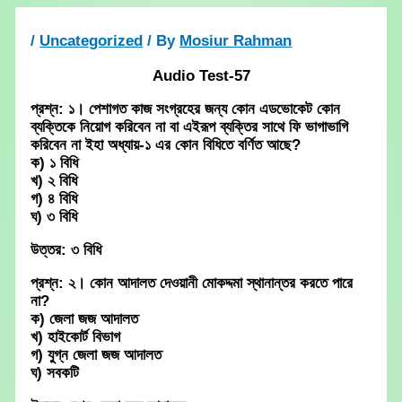
Skip
to
/
Uncategorized
/ By
Mosiur Rahman
content
Audio Test-57
প্রশ্ন: ১। পেশাগত কাজ সংগ্রহের জন্য কোন এডভোকেট কোন
ব্যক্তিকে নিয়োগ করিবেন না বা এইরূপ ব্যক্তির সাথে ফি ভাগাভাগি
করিবেন না ইহা অধ্যায়-১ এর কোন বিধিতে বর্ণিত আছে?
ক) ১ বিধি
খ) ২ বিধি
গ) ৪ বিধি
ঘ) ৩ বিধি
উত্তর: ৩ বিধি
প্রশ্ন: ২। কোন আদালত দেওয়ানী মোকদ্দমা স্থানান্তর করতে পারে
না?
ক) জেলা জজ আদালত
খ) হাইকোর্ট বিভাগ
গ) যুগ্ন জেলা জজ আদালত
ঘ) সবকটি