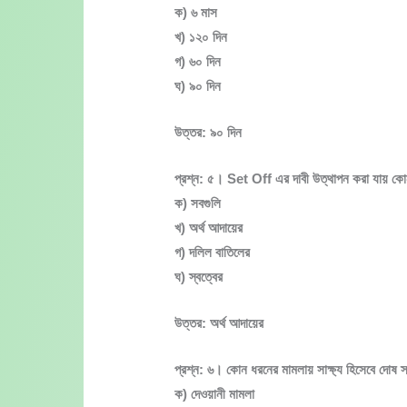
ক) ৬ মাস
খ) ১২০ দিন
গ) ৬০ দিন
ঘ) ৯০ দিন
উত্তর: ৯০ দিন
প্রশ্ন: ৫। Set Off এর দাবী উত্থাপন করা যায় কো
ক) সবগুলি
খ) অর্থ আদায়ের
গ) দলিল বাতিলের
ঘ) স্বত্বের
উত্তর: অর্থ আদায়ের
প্রশ্ন: ৬। কোন ধরনের মামলায় সাক্ষ্য হিসেবে দোষ স্বী
ক) দেওয়ানী মামলা