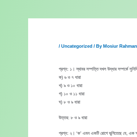
Skip
to
content
/
Uncategorized
/ By
Mosiur Rahma
প্রশ্ন: ১। স্থাবর সম্পত্তি দখল উদ্ধার সম্পর্কে সুনি
ক) ৬ ও ৭ ধারা
খ) ৯ ও ১০ ধারা
গ) ১০ ও ১১ ধারা
ঘ) ৮ ও ৯ ধারা
উত্তর: ৮ ও ৯ ধারা
প্রশ্ন: ২। ‘ক’ এমন একটি রোগে ভুগিতেছে যে, এক 