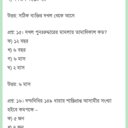
উত্তর: সঠিক ব্যক্তির দখল থেকে আসে
প্রশ্ন: ১৫। দখল পুনঃরুদ্ধারের মামলায় তামাদিকাল কত?
ক) ১২ বছর
খ) ৬ বছর
গ) ৬ মাস
ঘ) ২ মাস
উত্তর: ৬ মাস
প্রশ্ন: ১৬। দন্ডবিধির ১৪৯ ধারায় শাস্তিপ্রাপ্ত আসামীর সংখ্যা
হইবে কমপক্ষে –
ক) ৫ জন
খ) ৪ জন